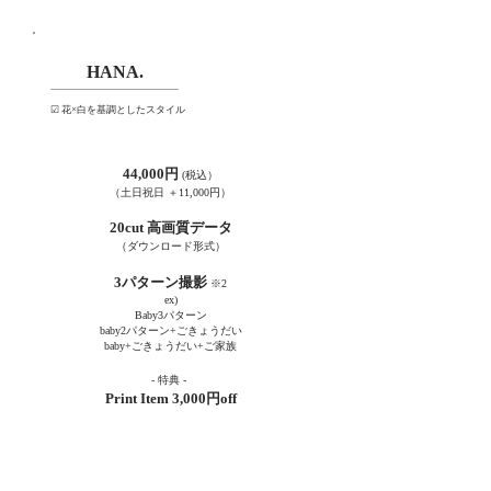
HANA.
人気No.1
☑︎ 花×白を基調としたスタイル
44,000円
(税込
）
​（土日祝日 ＋11,000円）
20cut 高画質データ
（ダウンロード形
式​）
3パターン撮影
※2
ex)
Baby3パターン
baby2パターン+ごきょうだい
baby+ごきょうだい+ご家族
- 特
典
-
Print Item
3,000円
off