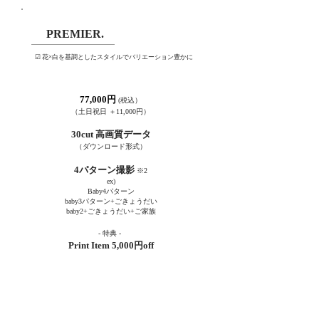
PREMIER.
☑︎ 花×白を基調としたスタイルでバリエーション豊かに
77,000円
(税込
）
​（土日祝日 ＋11,000円）
30cut 高画質データ
（ダウンロード形
式​）
4パターン撮影
※2
ex)
Baby4パターン
baby3パターン+ごきょうだい
baby2+ごきょうだい+ご家族
- 特
典
-
Print Item
5,000円
off