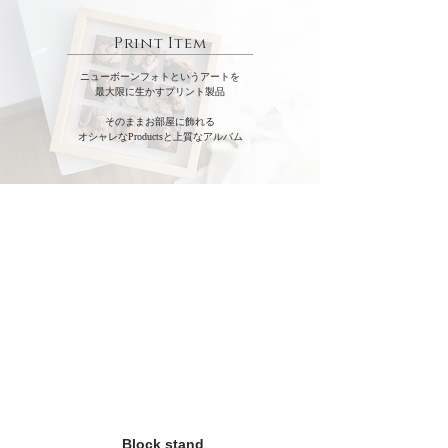
​Print Item
ニューボーンフォトというアートを
最大限に生かす
プリント製品
そのままお部屋に飾れる
オシャレなProductsと上質なアルバム
​Block stand