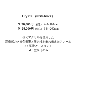
​Crystal
（white/black）
S ​20,000円
244×194mm
（税込）
M 25,000円
344×269mm
（税込）
強化アクリルを使用した
高級感のある色表現と耐久性を兼ね備えたフレーム
S：壁掛け、スタンド
​M：壁掛けのみ